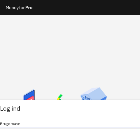
Moneytor
Pro
Log ind
Brugernavn